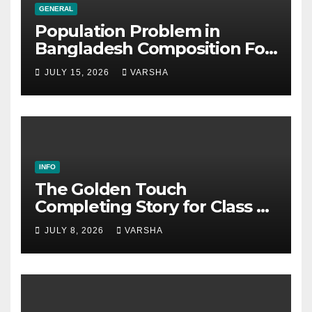
GENERAL
Population Problem in
Bangladesh Composition For
SSC & HSC
JULY 15, 2026
VARSHA
INFO
The Golden Touch
Completing Story for Class 5,
6, 7, 8, SSC & HSC
JULY 8, 2026
VARSHA