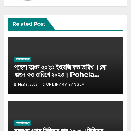
Related Post
সমকালীন তথ্য
পহেলা ফাল্গুন ২০২৩ ইংরেজি কত তারিখ ।১লা
ফাল্গুন কত তারিখে ২০২৩। Pohela
Falgun 2023
FEB 8, 2023
ORDINARY BANGLA
সমকালীন তথ্য
বসুন্ধরা গ্যাস সিলিন্ডার দাম ২০২৩।সিলিন্ডার