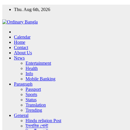
Skip
Thu. Aug 6th, 2026
to
content
Ordinary Bangla
Ordinary Bangla news
Calendar
Home
Contact
About Us
News
Entertainment
Health
Info
Mobile Banking
Paragraph
Passport
Sports
Status
Translation
Trending
General
Hindu religion Post
ইসলামিক পোস্ট