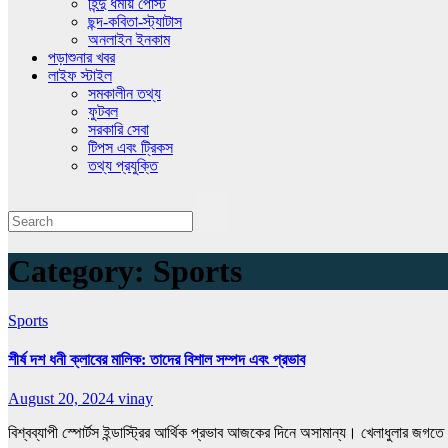
হিন্দু ধর্মীয় পোস্ট
ছন্দ-কবিতা-স্ট্যাটাস
অনলাইন ইনকাম
পড়াশুনার খবর
লাইফ স্টাইল
সমকালীন তথ্য
ফুটবল
সরকারি সেবা
টিপস এবং ট্রিকস
তথ্য প্রযুক্তি
Category:
Sports
Sports
শীর্ষ দশ ধনী ক্লাবের মালিক: তাদের বিশাল সম্পদ এবং প্রভাব
August 20, 2024
vinay
বিশ্বব্যাপী স্পোর্টস ইন্ডাস্ট্রির আর্থিক প্রভাব আজকের দিনে অসামান্য। খেলাধুলার জগ