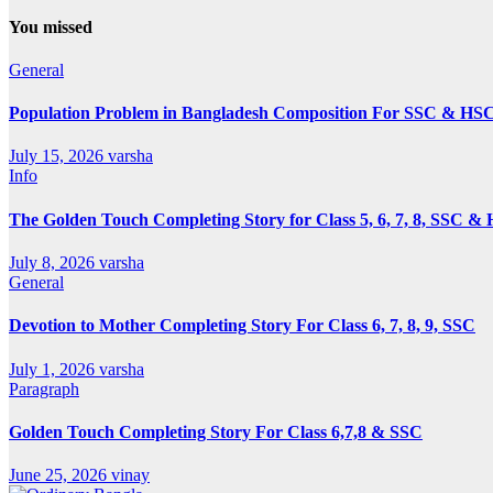
You missed
General
Population Problem in Bangladesh Composition For SSC & HS
July 15, 2026
varsha
Info
The Golden Touch Completing Story for Class 5, 6, 7, 8, SSC &
July 8, 2026
varsha
General
Devotion to Mother Completing Story For Class 6, 7, 8, 9, SSC
July 1, 2026
varsha
Paragraph
Golden Touch Completing Story For Class 6,7,8 & SSC
June 25, 2026
vinay