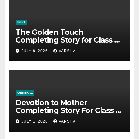
INFO
The Golden Touch
Completing Story for Class 5,
6, 7, 8, SSC & HSC
JULY 8, 2026
VARSHA
GENERAL
Devotion to Mother
Completing Story For Class 6,
7, 8, 9, SSC
JULY 1, 2026
VARSHA