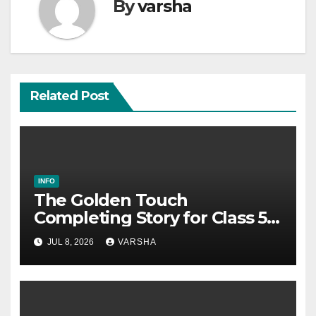
By
varsha
Related Post
INFO
The Golden Touch
Completing Story for Class 5,
6, 7, 8, SSC & HSC
JUL 8, 2026
VARSHA