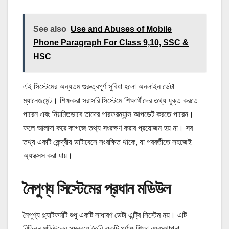
See also
Use and Abuses of Mobile
Phone Paragraph For Class 9,10, SSC &
HSC
এই সিস্টেমের অন্যতম গুরুত্বপূর্ণ সুবিধা হলো অনলাইন ডেটা
ম্যানেজমেন্ট। শিক্ষকরা সরাসরি সিস্টেমে শিক্ষার্থীদের তথ্য যুক্ত করতে
পারেন এবং নিয়মিতভাবে তাদের পারফরম্যান্স আপডেট করতে পারেন।
ফলে আলাদা করে কাগজে তথ্য সংরক্ষণ করার প্রয়োজন হয় না। সব
তথ্য একটি কেন্দ্রীয় ডাটাবেসে সংরক্ষিত থাকে, যা পরবর্তীতে সহজেই
অ্যাক্সেস করা যায়।
নৈপুণ্য সিস্টেমের প্রধান মডিউল
নৈপুণ্য প্ল্যাটফর্মটি শুধু একটি সাধারণ ডেটা এন্ট্রি সিস্টেম নয়। এটি
বিভিন্ন মডিউলের সমন্বয়ে তৈরি একটি পূর্ণাঙ্গ শিক্ষা ব্যবস্থাপনা