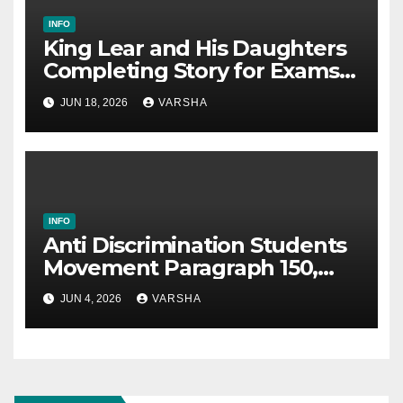
INFO
King Lear and His Daughters
Completing Story for Exams
(Class 6 to SSC)
JUN 18, 2026
VARSHA
INFO
Anti Discrimination Students
Movement Paragraph 150,
200, 250 Words
JUN 4, 2026
VARSHA