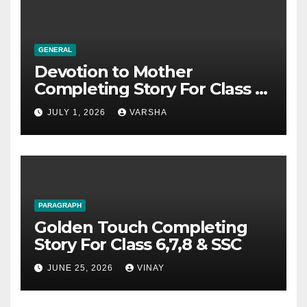
GENERAL
Devotion to Mother
Completing Story For Class 6,
7, 8, 9, SSC
JULY 1, 2026
VARSHA
PARAGRAPH
Golden Touch Completing
Story For Class 6,7,8 & SSC
JUNE 25, 2026
VINAY