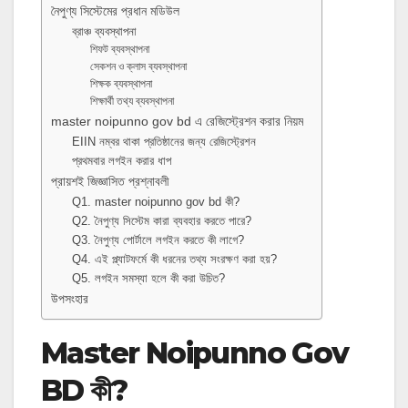
নৈপুণ্য সিস্টেমের প্রধান মডিউল
ব্রাঞ্চ ব্যবস্থাপনা
শিফট ব্যবস্থাপনা
সেকশন ও ক্লাস ব্যবস্থাপনা
শিক্ষক ব্যবস্থাপনা
শিক্ষার্থী তথ্য ব্যবস্থাপনা
master noipunno gov bd এ রেজিস্ট্রেশন করার নিয়ম
EIIN নম্বর থাকা প্রতিষ্ঠানের জন্য রেজিস্ট্রেশন
প্রথমবার লগইন করার ধাপ
প্রায়শই জিজ্ঞাসিত প্রশ্নাবলী
Q1. master noipunno gov bd কী?
Q2. নৈপুণ্য সিস্টেম কারা ব্যবহার করতে পারে?
Q3. নৈপুণ্য পোর্টালে লগইন করতে কী লাগে?
Q4. এই প্ল্যাটফর্মে কী ধরনের তথ্য সংরক্ষণ করা হয়?
Q5. লগইন সমস্যা হলে কী করা উচিত?
উপসংহার
Master Noipunno Gov
BD কী?