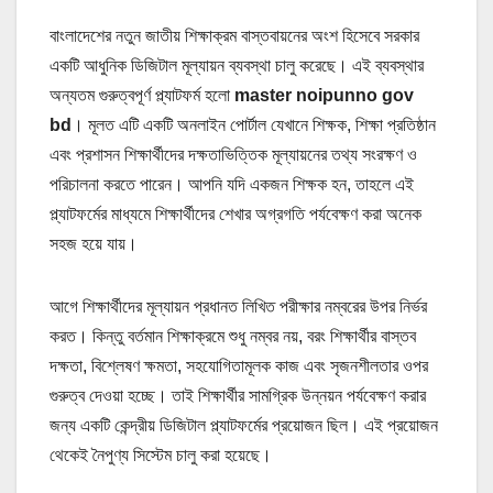
বাংলাদেশের নতুন জাতীয় শিক্ষাক্রম বাস্তবায়নের অংশ হিসেবে সরকার
একটি আধুনিক ডিজিটাল মূল্যায়ন ব্যবস্থা চালু করেছে। এই ব্যবস্থার
অন্যতম গুরুত্বপূর্ণ প্ল্যাটফর্ম হলো
master noipunno gov
bd
। মূলত এটি একটি অনলাইন পোর্টাল যেখানে শিক্ষক, শিক্ষা প্রতিষ্ঠান
এবং প্রশাসন শিক্ষার্থীদের দক্ষতাভিত্তিক মূল্যায়নের তথ্য সংরক্ষণ ও
পরিচালনা করতে পারেন। আপনি যদি একজন শিক্ষক হন, তাহলে এই
প্ল্যাটফর্মের মাধ্যমে শিক্ষার্থীদের শেখার অগ্রগতি পর্যবেক্ষণ করা অনেক
সহজ হয়ে যায়।
আগে শিক্ষার্থীদের মূল্যায়ন প্রধানত লিখিত পরীক্ষার নম্বরের উপর নির্ভর
করত। কিন্তু বর্তমান শিক্ষাক্রমে শুধু নম্বর নয়, বরং শিক্ষার্থীর বাস্তব
দক্ষতা, বিশ্লেষণ ক্ষমতা, সহযোগিতামূলক কাজ এবং সৃজনশীলতার ওপর
গুরুত্ব দেওয়া হচ্ছে। তাই শিক্ষার্থীর সামগ্রিক উন্নয়ন পর্যবেক্ষণ করার
জন্য একটি কেন্দ্রীয় ডিজিটাল প্ল্যাটফর্মের প্রয়োজন ছিল। এই প্রয়োজন
থেকেই নৈপুণ্য সিস্টেম চালু করা হয়েছে।