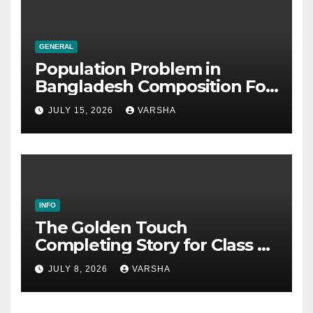
GENERAL
Population Problem in
Bangladesh Composition For
SSC & HSC
JULY 15, 2026
VARSHA
INFO
The Golden Touch
Completing Story for Class 5,
6, 7, 8, SSC & HSC
JULY 8, 2026
VARSHA