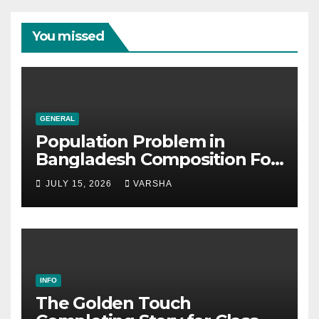
You missed
GENERAL
Population Problem in
Bangladesh Composition For
SSC & HSC
JULY 15, 2026
VARSHA
INFO
The Golden Touch