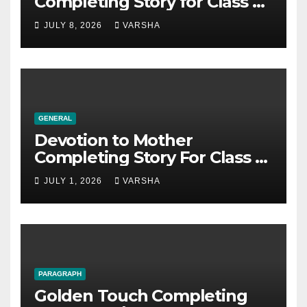
Completing Story for Class 5,
6, 7, 8, SSC & HSC
JULY 8, 2026
VARSHA
GENERAL
Devotion to Mother
Completing Story For Class 6,
7, 8, 9, SSC
JULY 1, 2026
VARSHA
PARAGRAPH
Golden Touch Completing