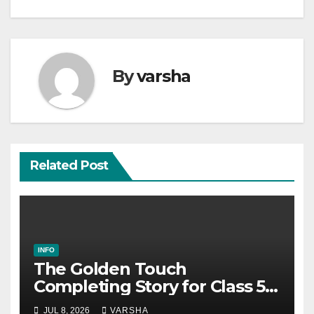
By
varsha
Related Post
INFO
The Golden Touch
Completing Story for Class 5,
6, 7, 8, SSC & HSC
JUL 8, 2026
VARSHA