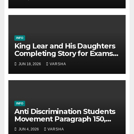
INFO
King Lear and His Daughters
Completing Story for Exams
(Class 6 to SSC)
JUN 18, 2026
VARSHA
INFO
Anti Discrimination Students
Movement Paragraph 150,
200, 250 Words
JUN 4, 2026
VARSHA