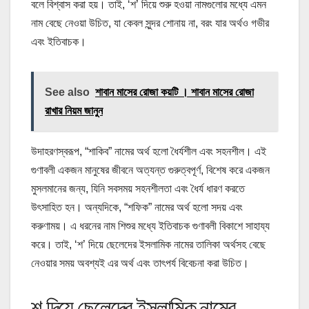
বলে বিশ্বাস করা হয়। তাই, ‘শ’ দিয়ে শুরু হওয়া নামগুলোর মধ্যে এমন
নাম বেছে নেওয়া উচিত, যা কেবল সুন্দর শোনায় না, বরং যার অর্থও গভীর
এবং ইতিবাচক।
See also
শাবান মাসের রোজা কয়টি । শাবান মাসের রোজা
রাখার নিয়ম জানুন
উদাহরণস্বরূপ, “শাকিব” নামের অর্থ হলো ধৈর্যশীল এবং সহনশীল। এই
গুণাবলী একজন মানুষের জীবনে অত্যন্ত গুরুত্বপূর্ণ, বিশেষ করে একজন
মুসলমানের জন্য, যিনি সবসময় সহনশীলতা এবং ধৈর্য ধারণ করতে
উৎসাহিত হন। অন্যদিকে, “শফিক” নামের অর্থ হলো সদয় এবং
করুণাময়। এ ধরনের নাম শিশুর মধ্যে ইতিবাচক গুণাবলী বিকাশে সাহায্য
করে। তাই, ‘শ’ দিয়ে ছেলেদের ইসলামিক নামের তালিকা অর্থসহ বেছে
নেওয়ার সময় অবশ্যই এর অর্থ এবং তাৎপর্য বিবেচনা করা উচিত।
শ দিয়ে ছেলেদের ইসলামিক নামের