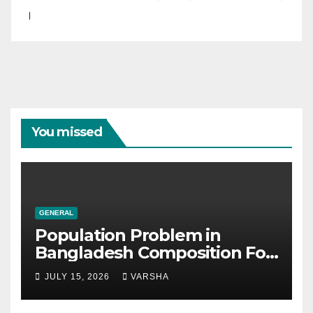
।
You missed
GENERAL
Population Problem in
Bangladesh Composition For
SSC & HSC
JULY 15, 2026
VARSHA