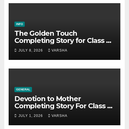
INFO
The Golden Touch
Completing Story for Class 5,
6, 7, 8, SSC & HSC
JULY 8, 2026
VARSHA
GENERAL
Devotion to Mother
Completing Story For Class 6,
7, 8, 9, SSC
JULY 1, 2026
VARSHA