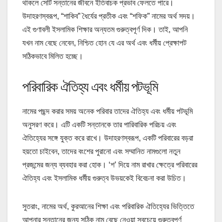
থাকলে সেটি সন্তানের জীবনে ইতিবাচক প্রভাব ফেলতে পারে।
উদাহরণস্বরূপ, “শাকিব” ধৈর্যের প্রতীক এবং “শফিক” নামের অর্থ সদয়।
এই গুণাবলী ইসলামিক শিক্ষার অন্যতম গুরুত্বপূর্ণ দিক। তাই, আপনি
যখন নাম বেছে নেবেন, নিশ্চিত হোন যে এর অর্থ এবং ধর্মীয় প্রেক্ষাপট
সঠিকভাবে মিলিত হচ্ছে।
পরিবারিক ঐতিহ্য এবং ধর্মীয় পটভূমি
নামের পছন্দ করার সময় অনেক পরিবার তাদের ঐতিহ্য এবং ধর্মীয় পটভূমি
অনুসরণ করে। এটি একটি সন্তানকে তার পারিবারিক পরিচয় এবং
ঐতিহ্যের সঙ্গে যুক্ত করে রাখে। উদাহরণস্বরূপ, একটি পরিবারের বড়রা
হয়তো চাইবেন, তাদের বংশের পুরানো এবং সম্মানিত নামগুলো নতুন
প্রজন্মের জন্য ব্যবহার করা হোক। ‘শ’ দিয়ে নাম রাখার ক্ষেত্রে পরিবারের
ঐতিহ্য এবং ইসলামিক ধর্মীয় গুরুত্ব উভয়কেই বিবেচনা করা উচিত।
সুতরাং, নামের অর্থ, কুরআনের শিক্ষা এবং পরিবারিক ঐতিহ্যের ভিত্তিতে
আপনার সন্তানের জন্য সঠিক নাম বেছে নেওয়া সবচেয়ে গুরুত্বপূর্ণ