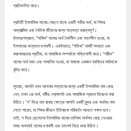
প্রতিফলিত করে।
প্রতিটি ইসলামিক নামের পেছনে থাকে একটি গভীর অর্থ, যা শিশুর
আধ্যাত্মিক এবং নৈতিক জীবনের জন্য অত্যন্ত গুরুত্বপূর্ণ।
উদাহরণস্বরূপ, “শাকিব” নামের অর্থ ধৈর্যশীল এবং সহনশীল হওয়া, যা
ইসলামের অন্যতম গুণাবলী। একইভাবে, “শফিক” নামটি সদয়তা এবং
করুণাময়তার প্রতীক, যা সামাজিক সম্পর্ককে শক্তিশালী করে। “শরীফ”
নামের অর্থ মহৎ এবং সম্মানিত হওয়া, যা সমাজে একজন ব্যক্তির মর্যাদাকে
বৃদ্ধি করে।
সুতরাং, আপনি যখন আপনার সন্তানের জন্য একটি ইসলামিক নাম বেছে
নেন, তখন এর অর্থ, ধর্মীয় প্রেক্ষাপট এবং সামাজিক প্রভাব বিবেচনা করা
উচিত। ‘শ’ দিয়ে নাম রাখার ক্ষেত্রে আপনি একটি সুন্দর এবং অর্থবহ নাম
পেতে পারেন, যা শিশুর জীবনে ইতিবাচক পরিবর্তন আনতে সক্ষম হবে।
তাই,
শ দিয়ে ছেলেদের ইসলামিক নামের তালিকা অর্থসহ
বেছে নেওয়ার
সময় অবশ্যই নামের গুণাবলী এবং তাৎপর্য নিয়ে ভাবা উচিত।