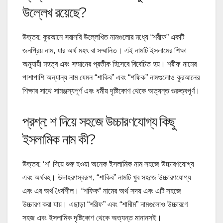
উল্লেখ রয়েছে?
উত্তর: কুরআনে সরাসরি উল্লেখিত নামগুলোর মধ্যে “শরীফ” একটি
জনপ্রিয় নাম, যার অর্থ মহৎ বা সম্মানিত। এই নামটি ইসলামের শিক্ষা
অনুযায়ী মহত্ব এবং সম্মানের প্রতীক হিসেবে বিবেচিত হয়। শরীফ নামের
পাশাপাশি অন্যান্য নাম যেমন “শাকিব” এবং “শফিক” নামগুলোও কুরআনের
শিক্ষার সাথে সামঞ্জস্যপূর্ণ এবং ধর্মীয় দৃষ্টিকোণ থেকে অত্যন্ত গুরুত্বপূর্ণ।
প্রশ্ন: শ দিয়ে সহজে উচ্চারণযোগ্য কিছু
ইসলামিক নাম কী?
উত্তর: ‘শ’ দিয়ে শুরু হওয়া অনেক ইসলামিক নাম সহজে উচ্চারণযোগ্য
এবং অর্থবহ। উদাহরণস্বরূপ, “শাকিব” নামটি খুব সহজে উচ্চারণযোগ্য
এবং এর অর্থ ধৈর্যশীল। “শফিক” নামের অর্থ সদয় এবং এটি সহজে
উচ্চারণ করা যায়। এছাড়া “শরীফ” এবং “শামীম” নামগুলোও উচ্চারণে
সহজ এবং ইসলামিক দৃষ্টিকোণ থেকে অত্যন্ত মানানসই।