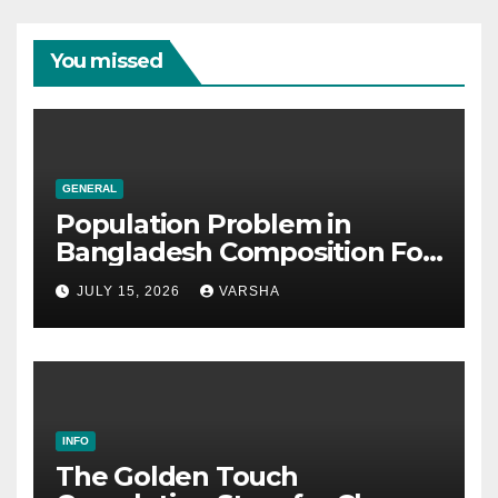
You missed
GENERAL
Population Problem in
Bangladesh Composition For
SSC & HSC
JULY 15, 2026
VARSHA
INFO
The Golden Touch