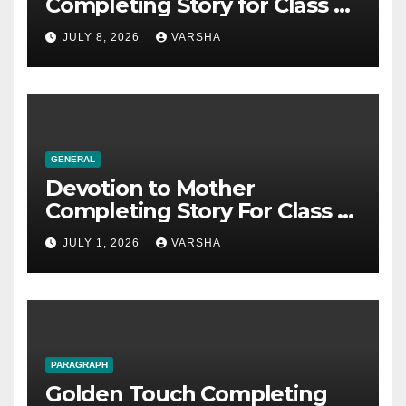
Completing Story for Class 5,
6, 7, 8, SSC & HSC
JULY 8, 2026
VARSHA
GENERAL
Devotion to Mother
Completing Story For Class 6,
7, 8, 9, SSC
JULY 1, 2026
VARSHA
PARAGRAPH
Golden Touch Completing