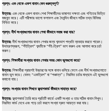
প্রশ্ন: এক থেকে একশ বানান কেন গুরুত্বপূর্ণ?
উত্তর:
এক থেকে একশ বানান শেখা শিক্ষার্থীদের ভাষাগত দক্ষতা এবং গণিতের ভিত্তি
মজবুত করে। এটি পরীক্ষায় ভালো ফলাফল এবং দৈনন্দিন জীবনে সঠিক তথ্য বিনিময়
নিশ্চিত করে।
প্রশ্ন: দীর্ঘ সংখ্যাগুলোর বানান শেখা কীভাবে সহজ করা যায়?
উত্তর:
দীর্ঘ সংখ্যাগুলোর বানান শেখার জন্য শব্দভাগ পদ্ধতি ব্যবহার করতে পারেন।
উদাহরণস্বরূপ, “পঁইত্রিশ” শব্দটিকে “পঁই-ত্রিশ” ভাগ করুন এবং আলাদা করে চর্চা
করুন।
প্রশ্ন: শিক্ষার্থীরা সংখ্যার বানান শেখার সময় কোন ভুলগুলো করে?
উত্তর:
শিক্ষার্থীরা প্রায়শই উচ্চারণের সঙ্গে বানান গুলিয়ে ফেলে এবং দীর্ঘ সংখ্যাগুলোতে
বানান ভুল করে। যেমন: “একত্রিশ” বা “পঞ্চান্ন”। নিয়মিত চর্চার মাধ্যমে এই ভুলগুলো
কমানো যায়।
প্রশ্ন: সংখ্যার বানান শিখতে ফ্ল্যাশকার্ড কীভাবে সাহায্য করে?
উত্তর:
ফ্ল্যাশকার্ড তৈরি করে প্রতিটি কার্ডে একটি সংখ্যা ও তার সঠিক বানান লিখুন।
নিয়মিত কার্ড দেখে এবং পড়ে চর্চা করলে সংখ্যা দ্রুত আয়ত্ত করা যায়।