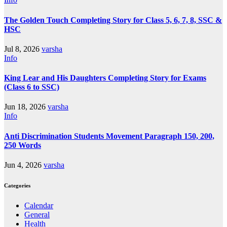
The Golden Touch Completing Story for Class 5, 6, 7, 8, SSC &
HSC
Jul 8, 2026
varsha
Info
King Lear and His Daughters Completing Story for Exams
(Class 6 to SSC)
Jun 18, 2026
varsha
Info
Anti Discrimination Students Movement Paragraph 150, 200,
250 Words
Jun 4, 2026
varsha
Categories
Calendar
General
Health