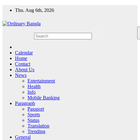
Skip
Thu. Aug 6th, 2026
to
content
Ordinary Bangla
Ordinary Bangla news
Calendar
Home
Contact
About Us
News
Entertainment
Health
Info
Mobile Banking
Paragraph
Passport
Sports
Status
Translation
Trending
General