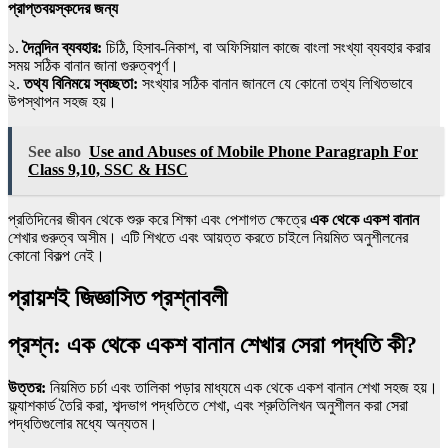
প্রাপ্তবয়স্কদের জন্য
১.
দৈনন্দিন ব্যবহার:
চিঠি, হিসাব-নিকাশ, বা অফিসিয়াল কাজে বাংলা সংখ্যা ব্যবহার করার
সময় সঠিক বানান জানা গুরুত্বপূর্ণ।
২.
তথ্য বিনিময়ে স্বচ্ছতা:
সংখ্যার সঠিক বানান জানলে যে কোনো তথ্য লিখিতভাবে
উপস্থাপন সহজ হয়।
See also
Use and Abuses of Mobile Phone Paragraph For
Class 9,10, SSC & HSC
প্রতিদিনের জীবন থেকে শুরু করে শিক্ষা এবং পেশাগত ক্ষেত্রে
এক থেকে একশ বানান
শেখার গুরুত্ব অসীম। এটি শিখতে এবং আয়ত্ত করতে চাইলে নিয়মিত অনুশীলনের
কোনো বিকল্প নেই।
প্রায়শই জিজ্ঞাসিত প্রশ্নাবলী
প্রশ্ন: এক থেকে একশ বানান শেখার সেরা পদ্ধতি কী?
উত্তর:
নিয়মিত চর্চা এবং তালিকা পড়ার মাধ্যমে এক থেকে একশ বানান শেখা সহজ হয়।
ফ্ল্যাশকার্ড তৈরি করা, শব্দভাগ পদ্ধতিতে শেখা, এবং শ্রুতিলিখন অনুশীলন করা সেরা
পদ্ধতিগুলোর মধ্যে অন্যতম।