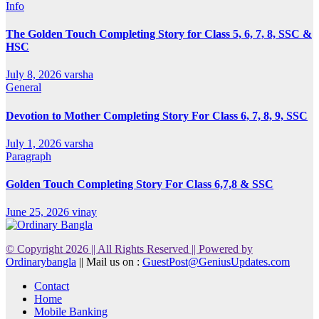
Info
The Golden Touch Completing Story for Class 5, 6, 7, 8, SSC &
HSC
July 8, 2026
varsha
General
Devotion to Mother Completing Story For Class 6, 7, 8, 9, SSC
July 1, 2026
varsha
Paragraph
Golden Touch Completing Story For Class 6,7,8 & SSC
June 25, 2026
vinay
© Copyright 2026 || All Rights Reserved || Powered by
Ordinarybangla
|| Mail us on :
GuestPost@GeniusUpdates.com
Contact
Home
Mobile Banking