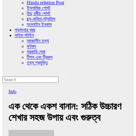
Hindu religion Post
ইসলামিক পোস্ট
হিন্দু ধর্মীয় পোস্ট
ছন্দ-কবিতা-স্ট্যাটাস
অনলাইন ইনকাম
পড়াশুনার খবর
লাইফ স্টাইল
সমকালীন তথ্য
ফুটবল
সরকারি সেবা
টিপস এবং ট্রিকস
তথ্য প্রযুক্তি
Info
এক থেকে একশ বানান: সঠিক উচ্চারণ
শেখার সহজ উপায় এবং গুরুত্ব