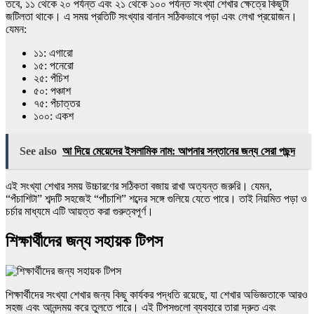
তবে, ১১ থেকে ২০ পর্যন্ত এবং ২১ থেকে ১০০ পর্যন্ত সংখ্যা শেখার ক্ষেত্রে কিছুটা
জটিলতা থাকে। এ সময় প্রতিটি সংখ্যার বানান সঠিকভাবে পড়া এবং লেখা প্রয়োজন।
যেমন:
১১: এগারো
১৫: পনেরো
২৫: পঁচিশ
৫০: পঞ্চাশ
৭৫: পঁচাত্তর
১০০: একশ
See also
আ দিয়ে মেয়েদের ইসলামিক নাম: আপনার সন্তানের জন্য সেরা পছন্দ
এই সংখ্যা শেখার সময় উচ্চারণের সঠিকতা বজায় রাখা অত্যন্ত জরুরি। যেমন,
“পঁচাশিটা” শব্দটি সহজেই “পাঁচাশি” শব্দের সঙ্গে গুলিয়ে যেতে পারে। তাই নিয়মিত পড়া ও
চর্চার মাধ্যমে এটি আয়ত্ত করা গুরুত্বপূর্ণ।
শিক্ষার্থীদের জন্য সহায়ক টিপস
শিক্ষার্থীদের সংখ্যা শেখার জন্য কিছু কার্যকর পদ্ধতি রয়েছে, যা শেখার অভিজ্ঞতাকে আরও
সহজ এবং আনন্দময় করে তুলতে পারে। এই টিপসগুলো ব্যবহারে তারা দ্রুত এবং