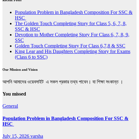
Population Problem in Bangladesh Composition For SSC &
HSC
The Golden Touch Completing Story for Class 5, 6, 7, 8,
SSC & HSC
Devotion to Mother Completing Story For Class 6, 7, 8, 9,
SSC
Golden Touch Completing Story For Class 6,7,8 & SSC
King Lear and His Daughters Completing Story for Exams
(Class 6 to SSC)
Our Mission and Vision
আপনি আমাদের ওয়েবসাইট এ সকল প্রকার তথ্য পাবেন। যা শিক্ষা সংকান্ত ।
You missed
General
Population Problem in Bangladesh Composition For SSC &
HSC
July 15, 2026
varsha