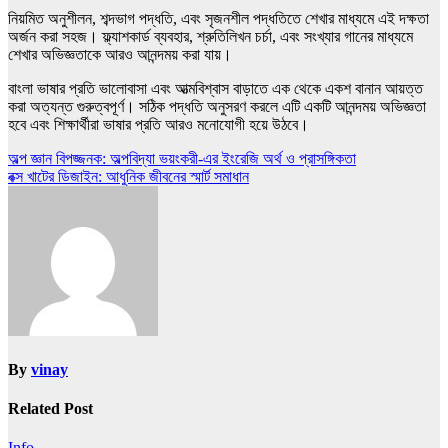
নিয়মিত অনুশীলন, শব্দভাগ পদ্ধতি, এবং সৃজনশীল পদ্ধতিতে শেখার মাধ্যমে এই দক্ষতা
অর্জন করা সহজ। ফ্ল্যাশকার্ড ব্যবহার, শ্রুতিলিখন চর্চা, এবং সংখ্যার গানের মাধ্যমে
শেখার অভিজ্ঞতাকে আরও আনন্দময় করা যায়।
বাংলা ভাষার প্রতি ভালোবাসা এবং আত্মবিশ্বাস বাড়াতে এক থেকে একশ বানান আয়ত্ত
করা অত্যন্ত গুরুত্বপূর্ণ। সঠিক পদ্ধতি অনুসরণ করলে এটি একটি আনন্দময় অভিজ্ঞতা
হবে এবং শিক্ষার্থীরা ভাষার প্রতি আরও মনোযোগী হয়ে উঠবে।
Post
অল্প জ্ঞান বিপজ্জনক: অল্পবিদ্যা ভয়ংকরী-এর ইংরেজি অর্থ ও প্রাসঙ্গিকতা
বক্স খাটের ডিজাইন: আধুনিক জীবনের স্মার্ট সমাধান
navigation
By
vinay
Related Post
Info