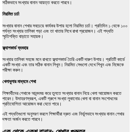
সঠিকভাবে সংখ্যার বানান আয়ত্ত করতে পারবে।
নিয়মিত চর্চা
সংখ্যার বানান শেখার সবচেয়ে কার্যকর উপায় হলো নিয়মিত চর্চা। প্রতিদিন ১ থেকে ১০০
পর্যন্ত সংখ্যার তালিকা পড়া এবং তা খাতায় লিখে রাখা প্রয়োজন। এই পদ্ধতি
স্মৃতিশক্তি বাড়াতে সহায়ক।
ফ্ল্যাশকার্ড ব্যবহার
সংখ্যার তালিকা সহজে মনে রাখতে ফ্ল্যাশকার্ড তৈরি একটি দারুণ উপায়। প্রতিটি কার্ডে
একটি সংখ্যা এবং তার সঠিক বানান লিখুন। নিয়মিত সেগুলো দেখে শিখুন এবং নিজেকে
পরীক্ষা করুন।
খেলাধুলার মাধ্যমে শেখা
শিক্ষার্থীদের শেখাকে আনন্দময় করে তুলতে সংখ্যার বানান নিয়ে খেলা আয়োজন করতে
পারেন। উদাহরণস্বরূপ, একটি গ্রুপে সংখ্যা লুকানোর খেলা বা বানান সংশোধনের
প্রতিযোগিতা আয়োজন করা যেতে পারে।
এই পদ্ধতিগুলো অনুসরণ করলে শিক্ষার্থীরা দ্রুত এবং নির্ভুলভাবে সংখ্যার বানান শেখার
দক্ষতা অর্জন করতে পারবে।
এক থেকে একশ বানান: শেখার গুরুত্ব