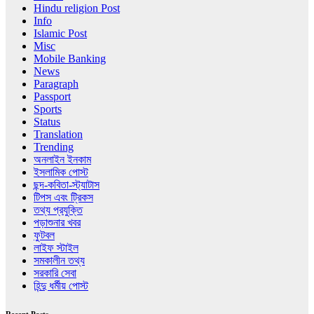
Hindu religion Post
Info
Islamic Post
Misc
Mobile Banking
News
Paragraph
Passport
Sports
Status
Translation
Trending
অনলাইন ইনকাম
ইসলামিক পোস্ট
ছন্দ-কবিতা-স্ট্যাটাস
টিপস এবং ট্রিকস
তথ্য প্রযুক্তি
পড়াশুনার খবর
ফুটবল
লাইফ স্টাইল
সমকালীন তথ্য
সরকারি সেবা
হিন্দু ধর্মীয় পোস্ট
Recent Posts