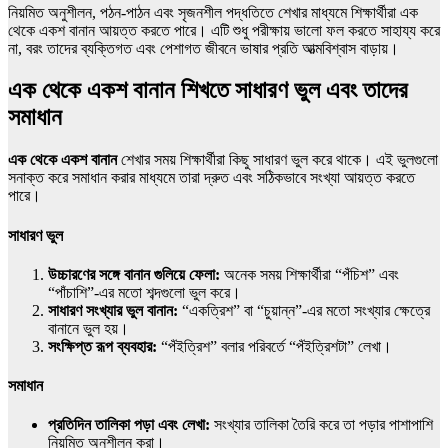
নিয়মিত অনুশীলন, পঠন-পাঠন এবং সৃজনশীল পদ্ধতিতে শেখার মাধ্যমে শিক্ষার্থীরা
এক
থেকে একশ বানান
আয়ত্ত করতে পারে। এটি শুধু পরীক্ষায় ভালো ফল করতে সাহায্য করে
না, বরং তাদের ব্যক্তিগত এবং পেশাগত জীবনে ভাষার প্রতি আত্মবিশ্বাস বাড়ায়।
এক থেকে একশ বানান শিখতে সাধারণ ভুল এবং তাদের
সমাধান
এক থেকে একশ বানান
শেখার সময় শিক্ষার্থীরা কিছু সাধারণ ভুল করে থাকে। এই ভুলগুলো
সনাক্ত করে সমাধান করার মাধ্যমে তারা দ্রুত এবং সঠিকভাবে সংখ্যা আয়ত্ত করতে
পারে।
সাধারণ ভুল
উচ্চারণের সঙ্গে বানান গুলিয়ে ফেলা:
অনেক সময় শিক্ষার্থীরা “পঁচিশ” এবং
“পাঁচাশি”-এর মতো শব্দগুলো ভুল করে।
সাধারণ সংখ্যার ভুল বানান:
“একত্রিশ” বা “চুয়ান্ন”-এর মতো সংখ্যার ক্ষেত্রে
বানানে ভুল হয়।
সংক্ষিপ্ত রূপ ব্যবহার:
“পঁইত্রিশ” বলার পরিবর্তে “পঁইত্রিশটা” লেখা।
সমাধান
প্রতিদিন তালিকা পড়া এবং লেখা:
সংখ্যার তালিকা তৈরি করে তা পড়ার পাশাপাশি
নিয়মিত অনুশীলন করা।