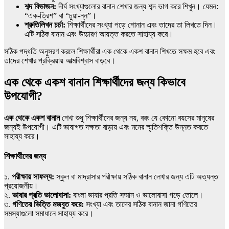
শব্দ বিভাজন:
দীর্ঘ সংখ্যাগুলোর বানান শেখার জন্য শব্দ ভাগ করে শিখুন। যেমন:
“এক-ত্রিশ” বা “চুয়া-ন্ন”।
শ্রুতিলিখন চর্চা:
শিক্ষার্থীদের সংখ্যা পড়ে শোনান এবং তাদের তা লিখতে দিন।
এটি সঠিক বানান এবং উচ্চারণ আয়ত্ত করতে সাহায্য করে।
সঠিক পদ্ধতি অনুসরণ করলে শিক্ষার্থীরা
এক থেকে একশ বানান
শিখতে সক্ষম হবে এবং
তাদের শেখার প্রক্রিয়ায় আত্মবিশ্বাস বাড়বে।
এক থেকে একশ বানান শিক্ষার্থীদের জন্য কিভাবে
উপযোগী?
এক থেকে একশ বানান
শেখা শুধু শিক্ষার্থীদের জন্য নয়, বরং যে কোনো বয়সের মানুষের
জন্যই উপযোগী। এটি ভাষাগত দক্ষতা বাড়ায় এবং মনের স্মৃতিশক্তি উন্নত করতে
সাহায্য করে।
শিক্ষার্থীদের জন্য
১.
পরীক্ষায় সাফল্য:
স্কুল বা মাদ্রাসার পরীক্ষায় সঠিক বানান লেখার জন্য এটি অত্যন্ত
প্রয়োজনীয়।
২.
ভাষার প্রতি ভালোবাসা:
বাংলা ভাষার প্রতি সম্মান ও ভালোবাসা গড়ে তোলে।
৩.
গণিতের ভিত্তি মজবুত করে:
সংখ্যা এবং তাদের সঠিক বানান জানা গণিতের
সমস্যাগুলো সমাধানে সাহায্য করে।