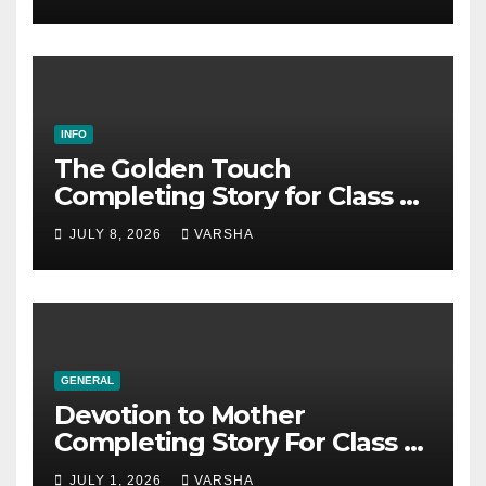
INFO
The Golden Touch
Completing Story for Class 5,
6, 7, 8, SSC & HSC
JULY 8, 2026
VARSHA
GENERAL
Devotion to Mother
Completing Story For Class 6,
7, 8, 9, SSC
JULY 1, 2026
VARSHA