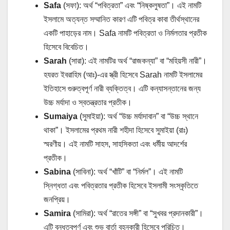
Safa
(সফা): অর্থ “পবিত্রতা” এবং “নিষ্কলুষতা”। এই নামটি
ইসলামে অত্যন্ত সম্মানিত কারণ এটি পবিত্র কাবা তীর্থস্থানের
একটি পাহাড়ের নাম। Safa নামটি পবিত্রতা ও নির্মলতার প্রতীক
হিসেবে বিবেচিত।
Sarah
(সারা): এই নামটির অর্থ “রাজকন্যা” বা “মহিয়সী নারী”।
হযরত ইবরাহিম (আঃ)-এর স্ত্রী হিসেবে Sarah নামটি ইসলামের
ইতিহাসে গুরুত্বপূর্ণ নারী ব্যক্তিত্ব। এটি কন্যাসন্তানের জন্য
উচ্চ মর্যাদা ও স্বতন্ত্রতার প্রতীক।
Sumaiya
(সুমাইয়া): অর্থ “উচ্চ মর্যাদাবান” বা “উচ্চ স্থানে
থাকা”। ইসলামের প্রথম নারী শহীদা হিসেবে সুমাইয়া (রাঃ)
স্মরণীয়। এই নামটি সাহস, সাহসিকতা এবং ধর্মীয় আদর্শের
প্রতীক।
Sabina
(সাবিনা): অর্থ “খাঁটি” বা “নির্মল”। এই নামটি
স্নিগ্ধতা এবং পবিত্রতার প্রতীক হিসেবে ইসলামী সংস্কৃতিতে
জনপ্রিয়।
Samira
(সামিরা): অর্থ “রাতের সঙ্গী” বা “সুখবর প্রদানকারী”।
এটি বন্ধুত্বপূর্ণ এবং শুভ বার্তা বহনকারী হিসেবে পরিচিত।