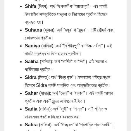
Shifa
(শিফা): অর্থ “উপশম” বা “আরোগ্য”। এই নামটি
ইসলামিক সংস্কৃতিতে সান্ত্বনা ও নিরাময়ের প্রতীক হিসেবে
ব্যবহৃত হয়।
Suhana
(সুহানা): অর্থ “মধুর” বা “সুন্দর”। এটি সৌন্দর্য এবং
কোমলতার প্রতীক।
Saniya
(সানিয়া): অর্থ “বৈশিষ্ট্যপূর্ণ” বা “উচ্চ মর্যাদা”। এই
নামটি শ্রেষ্ঠত্ব ও বিশেষত্বের প্রতীক।
Saliha
(সালিহা): অর্থ “ধার্মিক” বা “সৎ”। এটি সততা ও
ধার্মিকতার প্রতীক।
Sidra
(সিদরা): অর্থ “বিশ্ব বৃক্ষ”। ইসলামের পবিত্র স্থান
হিসেবে Sidra নামটি সম্মানিত এবং আধ্যাত্মিকতার প্রতীক।
Sahar
(সাহার): অর্থ “ভোর” বা “সকাল”। এই নামটি আশার
প্রতীক এবং একটি সুন্দর আগমনের ইঙ্গিত।
Sadia
(সাদিয়া): অর্থ “সুখী” বা “শান্ত”। এটি শান্তি ও
সাফল্যের প্রতীক হিসেবে ব্যবহৃত হয়।
Safira
(সাফিরা): অর্থ “উজ্জ্বল” বা “প্রশান্তি প্রদানকারী”।