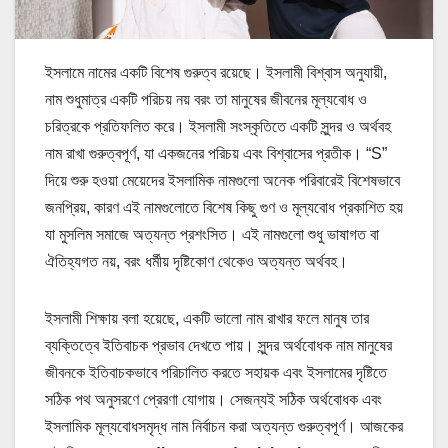
ইসলামে নামের একটি বিশেষ গুরুত্ব রয়েছে। ইসলামী বিশ্বাস অনুযায়ী,
নাম শুধুমাত্র একটি পরিচয় নয় বরং তা মানুষের জীবনের মূল্যবোধ ও
চরিত্রকে প্রতিফলিত করে। ইসলামী সংস্কৃতিতে একটি সুন্দর ও অর্থবহ
নাম রাখা গুরুত্বপূর্ণ, যা একজনের পরিচয় এবং বিশ্বাসের প্রতীক। “S”
দিয়ে শুরু হওয়া মেয়েদের ইসলামিক নামগুলো অনেক পরিবারেই বিশেষভাবে
জনপ্রিয়, কারণ এই নামগুলোতে বিশেষ কিছু গুণ ও মূল্যবোধ প্রকাশিত হয়
যা মুসলিম সমাজে অত্যন্ত প্রশংসিত। এই নামগুলো শুধু ভাষাগত বা
ঐতিহ্যগত নয়, বরং ধর্মীয় দৃষ্টিকোণ থেকেও অত্যন্ত অর্থবহ।
ইসলামী শিক্ষায় বলা হয়েছে, একটি ভালো নাম রাখার ফলে মানুষ তার
ব্যক্তিত্বে ইতিবাচক প্রভাব দেখতে পায়। সুন্দর অর্থবোধক নাম মানুষের
জীবনকে ইতিবাচকভাবে পরিচালিত করতে সহায়ক এবং ইসলামের দৃষ্টিতে
সঠিক পথ অনুসরণে প্রেরণা যোগায়। সেজন্যই সঠিক অর্থবোধক এবং
ইসলামিক মূল্যবোধসমৃদ্ধ নাম নির্বাচন করা অত্যন্ত গুরুত্বপূর্ণ। আজকের