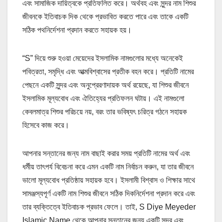
এবং সামাজিক দায়িত্বকে প্রতিফলিত করে। অর্থবহ এবং সুন্দর নাম শিশুর
জীবনকে ইতিবাচক দিক থেকে প্রভাবিত করতে পারে এবং তাকে একটি
সঠিক পথনির্দেশনা প্রদান করতে সহায়ক হয়।
“S” দিয়ে শুরু হওয়া মেয়েদের ইসলামিক নামগুলোর মধ্যে অনেকেই
পবিত্রতা, সমৃদ্ধি এবং আত্মবিশ্বাসের প্রতীক বহন করে। প্রতিটি নামের
পেছনে একটি সুন্দর এবং অনুপ্রেরণাদায়ক অর্থ রয়েছে, যা শিশুর জীবনে
ইসলামিক মূল্যবোধ এবং ঐতিহ্যের প্রতিফলন ঘটায়। এই নামগুলো
কেবলমাত্র শিশুর পরিচয়ে নয়, বরং তার ভবিষ্যৎ চরিত্র গঠনে সহায়ক
হিসেবে কাজ করে।
আপনার সন্তানের জন্য নাম বাছাই করার সময় প্রতিটি নামের অর্থ এবং
ধর্মীয় তাৎপর্য বিবেচনা করে এমন একটি নাম নির্বাচন করুন, যা তার জীবনে
ভালো মূল্যবোধ প্রতিষ্ঠায় সহায়ক হবে। ইসলামী বিশ্বাস ও শিক্ষার সাথে
সামঞ্জস্যপূর্ণ একটি নাম শিশুর জীবনে সঠিক দিকনির্দেশনা প্রদান করে এবং
তার ব্যক্তিত্বে ইতিবাচক প্রভাব ফেলে। তাই, S Diye Meyeder
Islamic Name থেকে আপনার সন্তানের জন্য একটি সুন্দর এবং